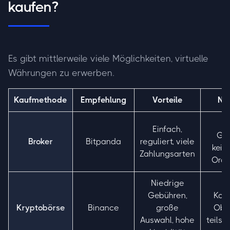
kaufen?
Es gibt mittlerweile viele Möglichkeiten, virtuelle
Währungen zu erwerben.
Kaufmethode
Empfehlung
Vorteile
Nac
H
Einfach,
Geb
Broker
Bitpanda
reguliert, viele
kein
Zahlungsarten
Orde
Niedrige
Gebühren,
Kom
Kryptobörse
Binance
große
Ober
Auswahl, hohe
teils 