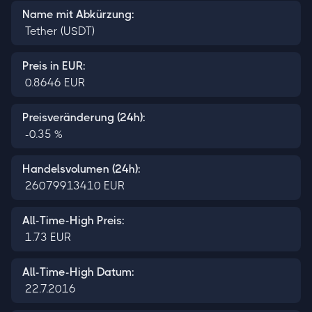
Name mit Abkürzung:
Tether (USDT)
Preis in EUR:
0.8646
EUR
Preisveränderung (24h):
-0.35
%
Handelsvolumen (24h):
26079913410
EUR
All-Time-High Preis:
1.73
EUR
All-Time-High Datum:
22.7.2016