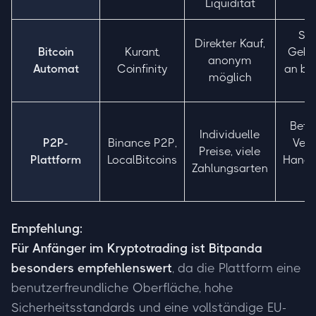
Liquidität
Seh
Direkter Kauf,
Bitcoin
Kurant,
Gebüh
anonym
Automat
Coinfinity
an be
möglich
O
Betru
Individuelle
P2P-
Binance P2P,
Vert
Preise, viele
Plattform
LocalBitcoins
Hande
Zahlungsarten
Empfehlung:
Für Anfänger im Kryptotrading ist
Bitpanda
besonders empfehlenswert
, da die Plattform eine
benutzerfreundliche Oberfläche, hohe
Sicherheitsstandards und eine vollständige EU-