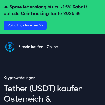
🔥 Spare lebenslang bis zu
-15% Rabatt
auf alle CoinTracking Tarife
2026 🔥
Rabatt aktivieren >>
Bitcoin kaufen - Online
Kryptowährungen
Tether (USDT) kaufen
Österreich &