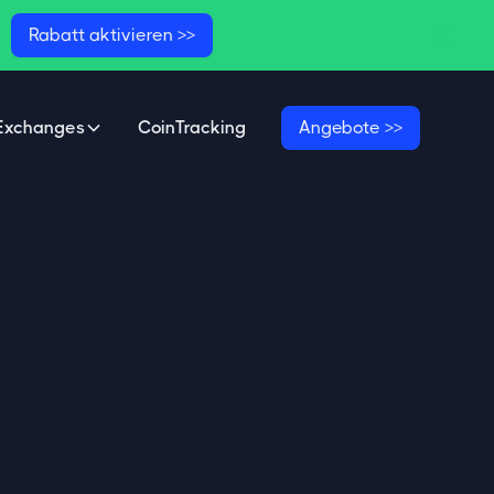

Rabatt aktivieren >>
Exchanges
CoinTracking
Angebote >>