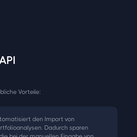
 API
liche Vorteile:
utomatisiert den Import von
rtfolioanalysen. Dadurch sparen
, die bei der manuellen Eingabe von