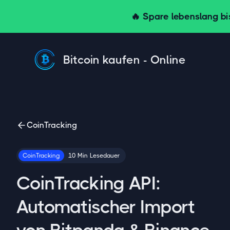
🔥 Spare lebenslang bi
Bitcoin kaufen - Online
CoinTracking
CoinTracking
10
Min
Lesedauer
CoinTracking API:
Automatischer Import