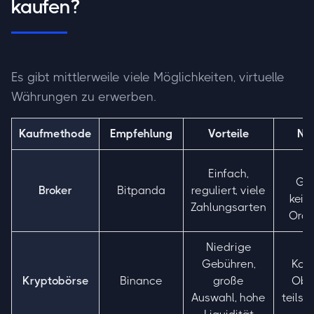
kaufen?
Es gibt mittlerweile viele Möglichkeiten, virtuelle
Währungen zu erwerben.
Kaufmethode
Empfehlung
Vorteile
Nac
H
Einfach,
Geb
Broker
Bitpanda
reguliert, viele
kein
Zahlungsarten
Orde
Niedrige
Gebühren,
Kom
Kryptobörse
Binance
große
Ober
Auswahl, hohe
teils 