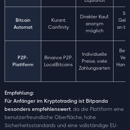
Liquidität
Seh
Direkter Kauf,
Bitcoin
Kurant,
Gebüh
anonym
Automat
Coinfinity
an be
möglich
O
Betru
Individuelle
P2P-
Binance P2P,
Vert
Preise, viele
Plattform
LocalBitcoins
Hande
Zahlungsarten
Empfehlung:
Für Anfänger im Kryptotrading ist
Bitpanda
besonders empfehlenswert
, da die Plattform eine
benutzerfreundliche Oberfläche, hohe
Sicherheitsstandards und eine vollständige EU-