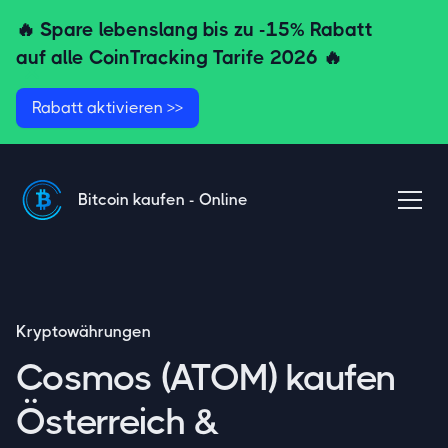
🔥 Spare lebenslang bis zu
-15% Rabatt
auf alle CoinTracking Tarife
2026 🔥
Rabatt aktivieren >>
Bitcoin kaufen - Online
Kryptowährungen
Cosmos (ATOM) kaufen
Österreich &