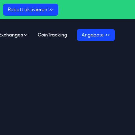

Rabatt aktivieren >>
Exchanges
CoinTracking
Angebote >>