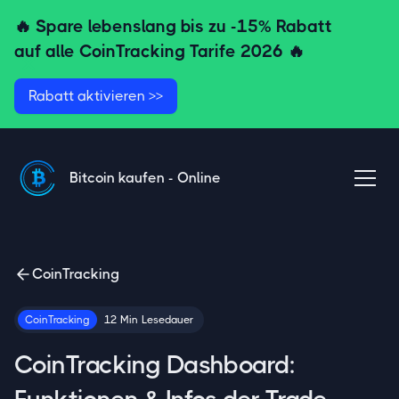
🔥 Spare lebenslang bis zu
-15% Rabatt
auf alle CoinTracking Tarife
2026 🔥
Rabatt aktivieren >>
Bitcoin kaufen - Online
CoinTracking
CoinTracking
12
Min
Lesedauer
CoinTracking Dashboard: