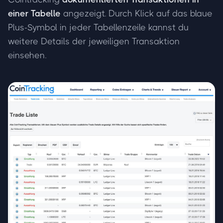
einer Tabelle
angezeigt. Durch Klick auf das blaue
Plus-Symbol in jeder Tabellenzeile kannst du
weitere Details der jeweiligen Transaktion
einsehen.